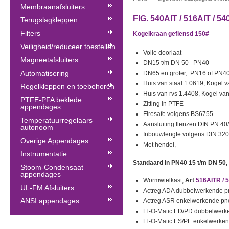
Membraanafsluiters
FIG. 540AIT / 516AIT / 540
Terugslagkleppen
Filters
Kogelkraan geflensd 150#
Veiligheid/reduceer toestellen
Volle doorlaat
Magneetafsluiters
DN15 t/m DN 50 PN40
Automatisering
DN65 en groter, PN16 of PN4
Huis van staal 1.0619, Kogel v
Regelkleppen en toebehoren
Huis van rvs 1.4408, Kogel van
PTFE-PFA beklede
Zitting in PTFE
appendages
Firesafe volgens BS6755
Temperatuurregelaars
Aansluiting flenzen DIN PN 40
autonoom
Inbouwlengte volgens DIN 320
Overige Appendages
Met hendel,
Instrumentatie
Standaard in PN40 15 t/m DN 50,
Stoom-Condensaat
appendages
Wormwielkast,
Art
516AITR /
5
UL-FM Afsluiters
Actreg ADA dubbelwerkende 
ANSI appendages
Actreg ASR enkelwerkende p
El-O-Matic ED/PD dubbelwer
El-O-Matic ES/PE enkelwerke