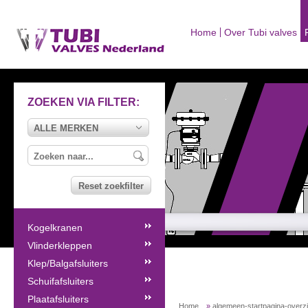
Home
Over Tubi valves
ZOEKEN VIA FILTER:
ALLE MERKEN
Reset zoekfilter
Kogelkranen
Vlinderkleppen
Klep/Balgafsluiters
Schuifafsluiters
Plaatafsluiters
Home
»
algemeen-startpagina-overz