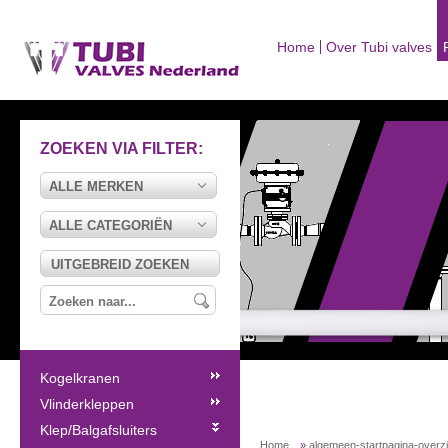
Home
Over Tubi valves
ZOEKEN VIA FILTER:
ALLE MERKEN
ALLE CATEGORIËN
UITGEBREID ZOEKEN
Kogelkranen
Vlinderkleppen
Klep/Balgafsluiters
Home
»
algemeen-startpagina-overz