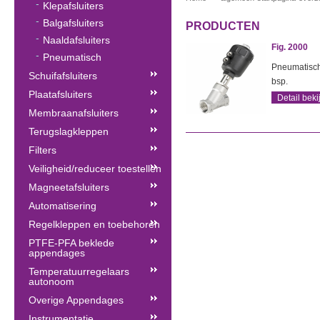
Klepafsluiters
Balgafsluiters
PRODUCTEN
Naaldafsluiters
Fig. 2000
Pneumatisch
Pneumatische
Schuifafsluiters
bsp.
Plaatafsluiters
Detail beki
Membraanafsluiters
Terugslagkleppen
Filters
Veiligheid/reduceer toestellen
Magneetafsluiters
Automatisering
Regelkleppen en toebehoren
PTFE-PFA beklede
appendages
Temperatuurregelaars
autonoom
Overige Appendages
Instrumentatie