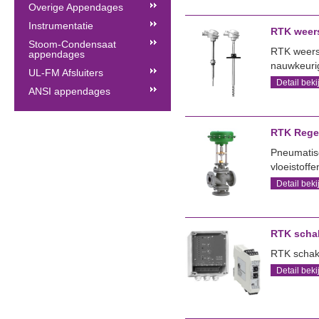
Overige Appendages
Instrumentatie
RTK weer
Stoom-Condensaat
RTK weers
appendages
nauwkeurig
UL-FM Afsluiters
Detail beki
ANSI appendages
RTK Rege
Pneumatis
vloeistoff
Detail beki
RTK scha
RTK schak
Detail beki