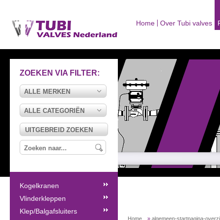
Home
Over Tubi valves
ZOEKEN VIA FILTER:
ALLE MERKEN
ALLE CATEGORIËN
UITGEBREID ZOEKEN
Kogelkranen
Vlinderkleppen
Klep/Balgafsluiters
Home
»
algemeen-startpagina-overz