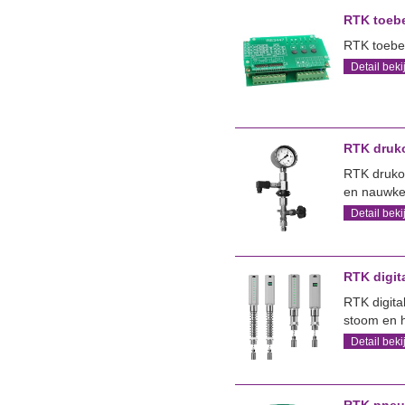
RTK toebe
RTK toebeh
Detail beki
RTK druk
RTK drukop
en nauwkeu
Detail beki
RTK digit
RTK digita
stoom en h
Detail beki