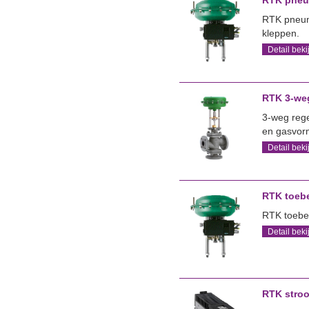
RTK pneum
RTK pneuma
kleppen.
Detail beki
RTK 3-weg
3-weg rege
en gasvor
Detail beki
RTK toebe
RTK toebe
Detail beki
RTK stro