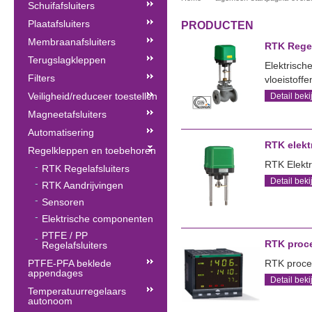
Schuifafsluiters
Plaatafsluiters
PRODUCTEN
Membraanafsluiters
RTK Regel
Terugslagkleppen
Elektrisch
Filters
vloeistoff
Veiligheid/reduceer toestellen
Detail beki
Magneetafsluiters
Automatisering
RTK elekt
Regelkleppen en toebehoren
RTK Elektr
RTK Regelafsluiters
Detail beki
RTK Aandrijvingen
Sensoren
Elektrische componenten
PTFE / PP
RTK proce
Regelafsluiters
PTFE-PFA beklede
RTK proces
appendages
Detail beki
Temperatuurregelaars
autonoom