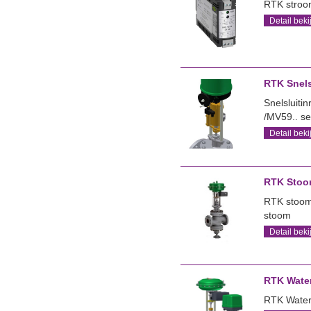
RTK stroo
Detail beki
RTK Snels
Snelsluitin
/MV59.. se
Detail beki
RTK Stoom
RTK stoomr
stoom
Detail beki
RTK Water
RTK Wateri