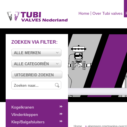
Home
Over Tubi valves
ZOEKEN VIA FILTER:
ALLE MERKEN
ALLE CATEGORIËN
UITGEBREID ZOEKEN
Kogelkranen
Vlinderkleppen
Klep/Balgafsluiters
Home
»
algemeen-startpagina-overz