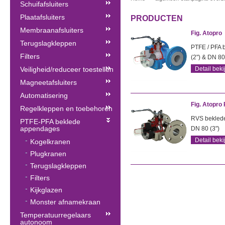
Schuifafsluiters
Plaatafsluiters
PRODUCTEN
Membraanafsluiters
Fig. Atopro
Terugslagkleppen
PTFE / PFA 
Filters
(2") & DN 80
Veiligheid/reduceer toestellen
Detail beki
Magneetafsluiters
Automatisering
Fig. Atopro
Regelkleppen en toebehoren
RVS beklede
PTFE-PFA beklede
appendages
DN 80 (3")
Detail beki
Kogelkranen
Plugkranen
Terugslagkleppen
Filters
Kijkglazen
Monster afnamekraan
Temperatuurregelaars
autonoom