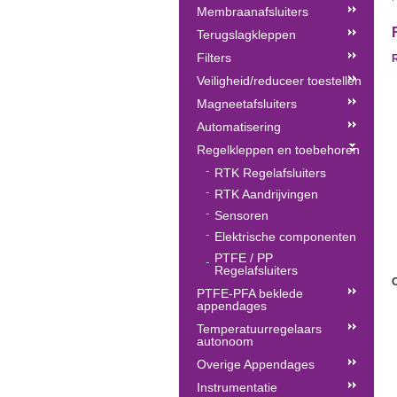
Membraanafsluiters
Terugslagkleppen
Filters
R
Veiligheid/reduceer toestellen
Magneetafsluiters
Automatisering
Regelkleppen en toebehoren
RTK Regelafsluiters
RTK Aandrijvingen
Sensoren
Elektrische componenten
PTFE / PP
Regelafsluiters
O
PTFE-PFA beklede
appendages
Temperatuurregelaars
autonoom
Overige Appendages
Instrumentatie