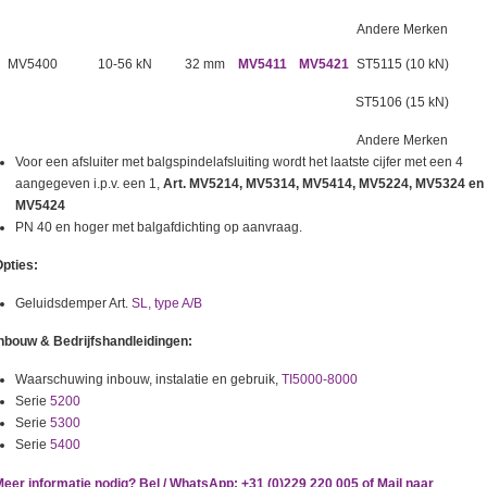
Andere Merken
MV5400
10-56 kN
32 mm
MV5411
MV5421
ST5115 (10 kN)
ST5106 (15 kN)
Andere Merken
Voor een afsluiter met balgspindelafsluiting wordt het laatste cijfer met een 4
aangegeven i.p.v. een 1,
Art. MV5214, MV5314, MV5414, MV5224, MV5324 en
MV5424
PN 40 en hoger met balgafdichting op aanvraag.
pties:
Geluidsdemper Art.
SL, type A/B
nbouw & Bedrijfshandleidingen:
Waarschuwing inbouw, instalatie en gebruik,
TI5000-8000
Serie
5200
Serie
5300
Serie
5400
eer informatie nodig? Bel / WhatsApp: +31 (0)229 220 005 of Mail naar