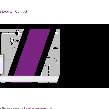
& Events
Contact
 Regelafsluiters
»
Regelkleppen elektrisch