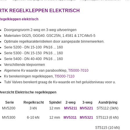
RTK REGELKLEPPEN ELEKTRISCH
egelkleppen elektrisch
Doorgangsvorm 2-weg en 3-weg uitvoeringen
Materialen GG25, GGG40. GSC25N, 1.4581 & 17CrMo5-5
Optimale regelkarakteristieken door aangepaste binnenwerken.
Serie 5200 - DN 15-100 PN16 ... 160
Serie 5300 - DN 15-150 PN16 ... 160
Serie 5400 - DN 40-400 PN16 ... 160
Verschillende klepvormen
Algemene Kv waarde van paraboolklep,
TI5000-7010
Kv berekeningen regelkleppen,
TI5000-7110
Tubi Valves berekent graag de Kv-waarde en het geluidsniveau voor u.
verzicht Elektrische regelkleppen
Serie
Regelkracht
Spindel
2-weg
3-weg
Aandrijving
MV5200
3 kN
12 mm
MV5211
MV5221
ST5112 (3kN)
MV5300
6-10 kN
12 mm
MV5311
MV5321
ST5113 (6 kN)
ST5115 (10 kN)