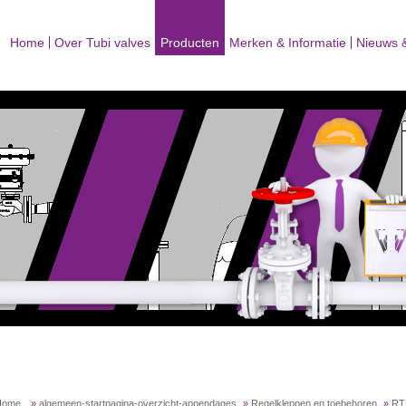
Home
Over Tubi valves
Producten
Merken & Informatie
Nieuws 
Home
»
algemeen-startpagina-overzicht-appendages
»
Regelkleppen en toebehoren
»
RTK