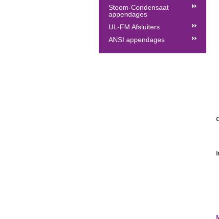
Stoom-Condensaat
appendages
UL-FM Afsluiters
ANSI appendages
O
I
M