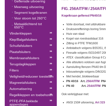
Geflensde uitvoering
Meerweg uitvoering
FIG. 256AITFM / 254AIT
Segment kogelkranen
Kogelkraan geflensd PN40/16
Voor stoom tot 260°C
Metaaldichtend tot
Volle doorlaat, niet uitdrukbare
650°C
Druksvereffenings boring 5mm
Vlinderkleppen
Huis van staal
Kogel van roestvaststaal 316
Klep/Balgafsluiters
Zitting in PTFE TFM1600
Schuifafsluiters
Antistatisch volgens BS5351,
Plaatafsluiters
Firesafe volgens ISO10497:20
ATEX classification Group II Ca
Membraanafsluiters
Alle afsluiters voldoen aan fu
Terugslagkleppen
Aansluiting flenzen PN40 t/
Filters
Inbouwlengte volgens DIN320
Veiligheid/reduceer toestellen
Met hendel, blokkeerbaar
PN 40/16 Art.
256AITFM
PN4
Magneetafsluiters
PN 40 Art.
254AITFM
PN
Automatisering
Ook verkrijgbaar met:
Regelkleppen en toebehoren
PTFE-PFA beklede
ANSI 150# uitvoering,
Art 315
appendages