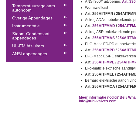
ANSI 300# uitvoering,
Art. 330
Temperatuurregelaars
Wormwielkast
autonoom
Art. 256AIITFMR / 254AITFMR
Overige Appendages
Actreg ADA dubbelwerkende pn
Instrumentatie
Art.
256AITFMAD
/
254AITFM
Actreg ASR enkelwerkende pne
Stoom-Condensaat
appendages
Art.
256AITFMAS
/
254AITFM
El-O-Matic ED/PD dubbelwerke
UL-FM Afsluiters
Art.
256AITFMPD
/
254AITFM
ANSI appendages
El-O-Matic ES/PE enkelwerken
Art.
256AITFMPE
/
254AITFM
El-o-matic elektrische aandrijv
Art. 256AITFMEL / 254AITFM
Bernard elektrische aandrijvin
Art. 256AITFMOA / 254AITF
Meer informatie nodig? Bel / Wha
info@tubi-valves.com