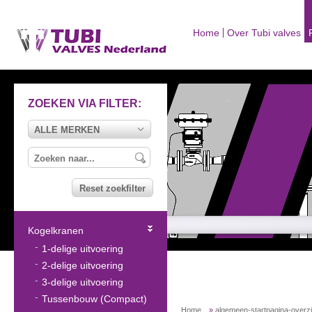
Home
Over Tubi valves
ZOEKEN VIA FILTER:
ALLE MERKEN
Reset zoekfilter
Kogelkranen
1-delige uitvoering
2-delige uitvoering
3-delige uitvoering
Tussenbouw (Compact)
Home
»
algemeen-startpagina-overz