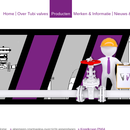
Home
Over Tubi valves
Producten
Merken & Informatie
Nieuws 
Home
»
algemeen-startpagina-overzicht-appendages
»
Kogelkraan PN64