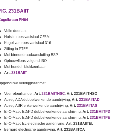
FIG. 231BAIIT
Kogelkraan PN64
Volle doorlaat
Huis in roestvaststaal CF8M
Kogel van roestvaststaal 316
Zitting in PTFE
Met binnendraadaansluiting BSP
Opbouwflens volgend ISO
Met hendel, blokkeerbaar
Art.
231BAIIT
pgebouwd verkrijgbaar met:
Veerretourhandel,
Art.
231BAIITHSC
.
Art. 231BAIITHSO
Actreg ADA dubbelwerkende aandrijving,
Art.
231BAIITAD
Actreg ASR enkelwerkende aandrijving,
Art.
231BAIITAS
El-O-Matic ED/PD dubbelwerkende aandrijving,
Art.
231BAIITPD
El-O-Matic ED/PD dubbelwerkende aandrijving,
Art.
231BAIITPE
El-O-Matic EL electrische aandrijving,
Art. 231BAIITEL
Bernard electrische aandrijving,
Art. 231BAIITOA