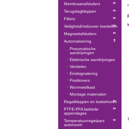
Membraanafsluiters
e
Terugslagkleppen
Filters
I
Veiligheid/reduceer toestellen
Magneetafsluiters
Automatisering
Pneumatische
aandrijvingen
Elektrische aandrijvingen
Ventielen
Eindsignalering
Positioners
Wormwielkast
Montage materialen
Regelkleppen en toebehoren
PTFE-PFA beklede
appendages
Temperatuurregelaars
autonoom