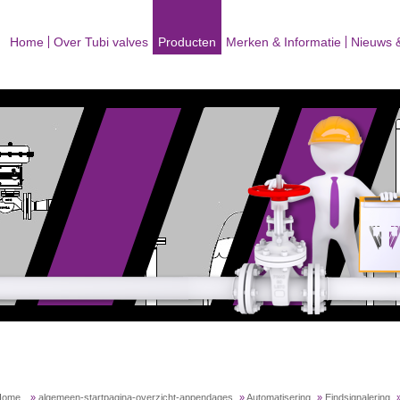
Home
Over Tubi valves
Producten
Merken & Informatie
Nieuws 
Home
»
algemeen-startpagina-overzicht-appendages
»
Automatisering
»
Eindsignalering