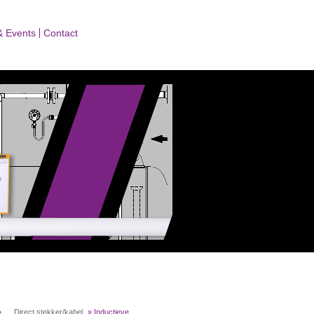
& Events
Contact
»
.....Direct stekker/kabel
»
Inductieve