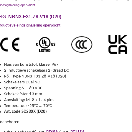
indsignalering open/dicht
FIG. NBN3-F31-Z8-V18 (D20)
nductieve eindsignalering open/dicht
Huis van kunststof, klasse IP67
2 Inductieve schakelaars 2 -draad DC
P&F Type NBN3-F31-Z8-V18 (D20)
Schakelaars Dual NO
Spanning 6 ... 60 VDC
Schakelafstand 3 mm
Aansluiting: M18 x 1, 4 pins
Temperatuur -25°C ... 70°C
Art. code SD23XX (D20)
Toebehoren: