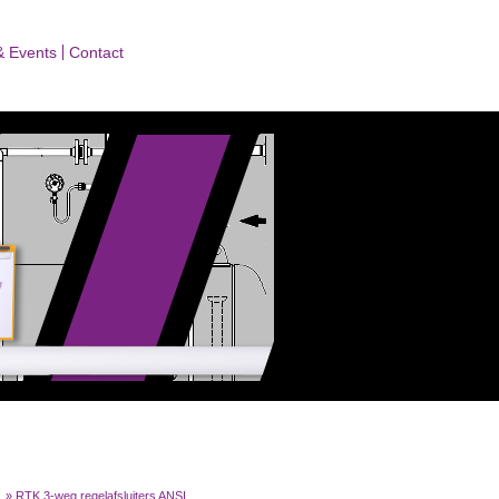
& Events
Contact
»
RTK 3-weg regelafsluiters ANSI