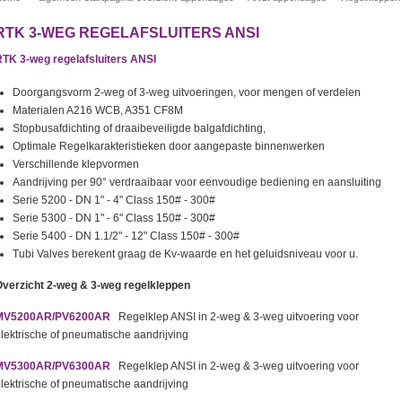
RTK 3-WEG REGELAFSLUITERS ANSI
TK 3-weg regelafsluiters ANSI
Doorgangsvorm 2-weg of 3-weg uitvoeringen, voor mengen of verdelen
Materialen A216 WCB, A351 CF8M
Stopbusafdichting of draaibeveiligde balgafdichting,
Optimale Regelkarakteristieken door aangepaste binnenwerken
Verschillende klepvormen
Aandrijving per 90° verdraaibaar voor eenvoudige bediening en aansluiting
Serie 5200 - DN 1" - 4" Class 150# - 300#
Serie 5300 - DN 1" - 6" Class 150# - 300#
Serie 5400 - DN 1.1/2" - 12" Class 150# - 300#
Tubi Valves berekent graag de Kv-waarde en het geluidsniveau voor u.
Overzicht 2-weg & 3-weg regelkleppen
MV5200AR/PV6200AR
Regelklep ANSI in 2-weg & 3-weg uitvoering voor
lektrische of pneumatische aandrijving
MV5300AR/PV6300AR
Regelklep ANSI in 2-weg & 3-weg uitvoering voor
lektrische of pneumatische aandrijving