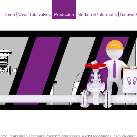
Home
Over Tubi valves
Producten
Merken & Informatie
Nieuws 
Home
»
algemeen-startpagina-overzicht-appendages
»
ANSI appendages
»
Regelkleppen