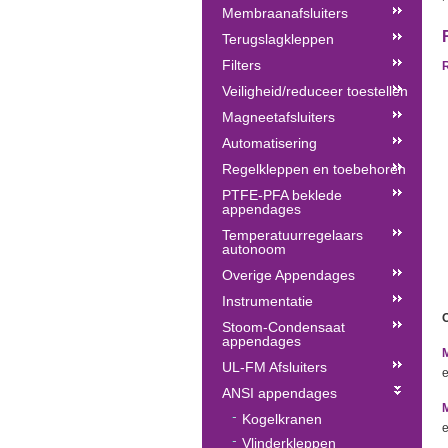
Membraanafsluiters
Terugslagkleppen
Filters
R
Veiligheid/reduceer toestellen
Magneetafsluiters
Automatisering
Regelkleppen en toebehoren
PTFE-PFA beklede
appendages
Temperatuurregelaars
autonoom
Overige Appendages
Instrumentatie
Stoom-Condensaat
appendages
UL-FM Afsluiters
e
ANSI appendages
Kogelkranen
e
Vlinderkleppen