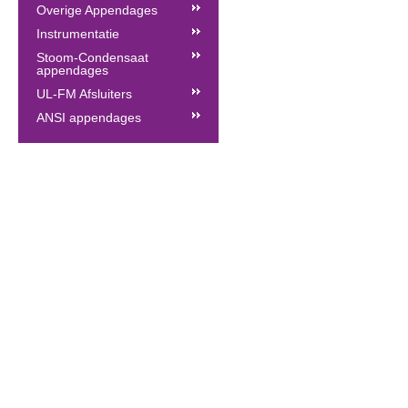
Overige Appendages
Instrumentatie
Stoom-Condensaat
appendages
UL-FM Afsluiters
ANSI appendages