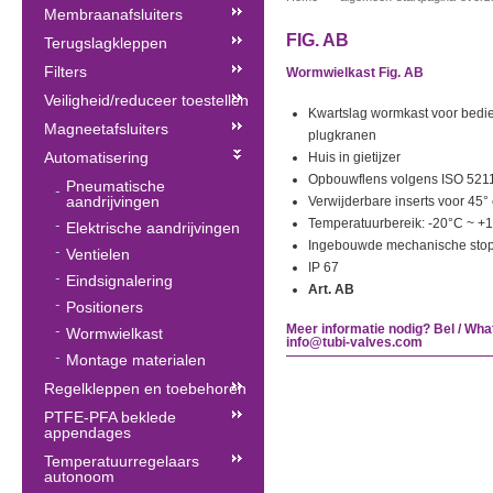
Membraanafsluiters
FIG. AB
Terugslagkleppen
Filters
Wormwielkast Fig. AB
Veiligheid/reduceer toestellen
Kwartslag wormkast voor bedie
Magneetafsluiters
plugkranen
Automatisering
Huis in gietijzer
Opbouwflens volgens ISO 521
Pneumatische
aandrijvingen
Verwijderbare inserts voor 45°
Temperatuurbereik: -20°C ~ +
Elektrische aandrijvingen
Ingebouwde mechanische stop
Ventielen
IP 67
Eindsignalering
Art. AB
Positioners
Meer informatie nodig? Bel / Wha
Wormwielkast
info@tubi-valves.com
Montage materialen
Regelkleppen en toebehoren
PTFE-PFA beklede
appendages
Temperatuurregelaars
autonoom