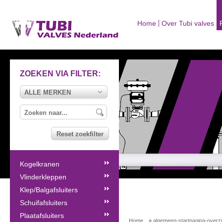
Home
Over Tubi valves
ZOEKEN VIA FILTER:
ALLE MERKEN
Reset zoekfilter
Kogelkranen
Vlinderkleppen
Klep/Balgafsluiters
Schuifafsluiters
Plaatafsluiters
Home
»
algemeen-startpagina-overz