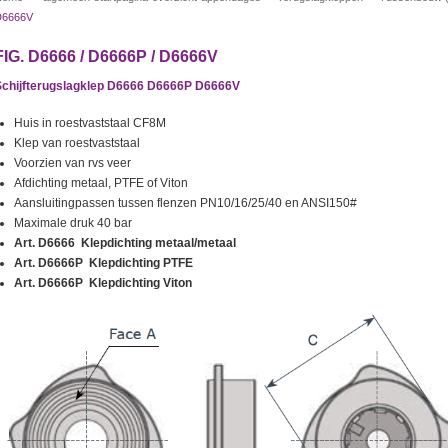
D6666V
FIG. D6666 / D6666P / D6666V
Schijfterugslagklep D6666 D6666P D6666V
Huis in roestvaststaal CF8M
Klep van roestvaststaal
Voorzien van rvs veer
Afdichting metaal, PTFE of Viton
Aansluitingpassen tussen flenzen PN10/16/25/40 en ANSI150#
Maximale druk 40 bar
Art. D6666 Klepdichting metaal/metaal
Art. D6666P Klepdichting PTFE
Art. D6666P Klepdichting Viton