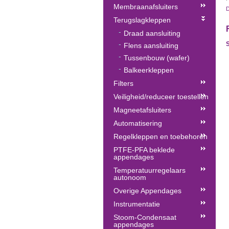
Membraanafsluiters
Terugslagkleppen
Draad aansluiting
Flens aansluiting
Tussenbouw (wafer)
Balkeerkleppen
Filters
Veiligheid/reduceer toestellen
Magneetafsluiters
Automatisering
Regelkleppen en toebehoren
PTFE-PFA beklede
appendages
Temperatuurregelaars
autonoom
Overige Appendages
Instrumentatie
Stoom-Condensaat
appendages