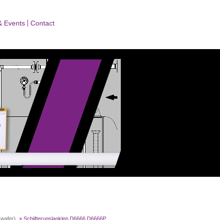
& Events
Contact
wafer)
»
Schijfterugslagklep D6666 D6666P