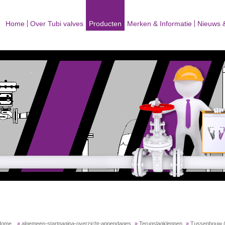
Home
Over Tubi valves
Producten
Merken & Informatie
Nieuws 
Home
»
algemeen-startpagina-overzicht-appendages
»
Terugslagkleppen
»
Tussenbouw (