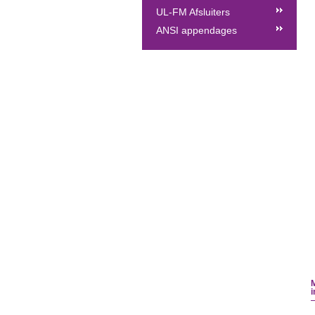
UL-FM Afsluiters
ANSI appendages
M