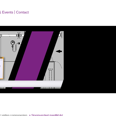
& Events
Contact
»
Leiding componenten
»
Stoomverdeel manifild Art.