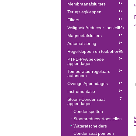
Membraanafsluiters
M
Terugslagkleppen
Filters
S
Veiligheid/reduceer toestellen
Magneetafsluiters
Automatisering
Regelkleppen en toebehoren
PTFE-PFA beklede
appendages
Temperatuurregelaars
autonoom
Overige Appendages
T
Instrumentatie
Stoom-Condensaat
appendages
Condenspotten
M
Stoomreduceertoestellen
Waterafscheiders
Condensaat pompen