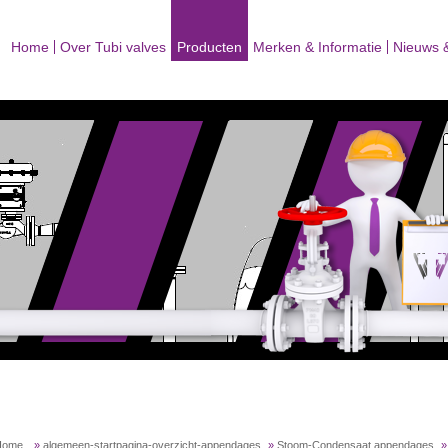
Home
Over Tubi valves
Producten
Merken & Informatie
Nieuws 
Home
»
algemeen-startpagina-overzicht-appendages
»
Stoom-Condensaat appendages