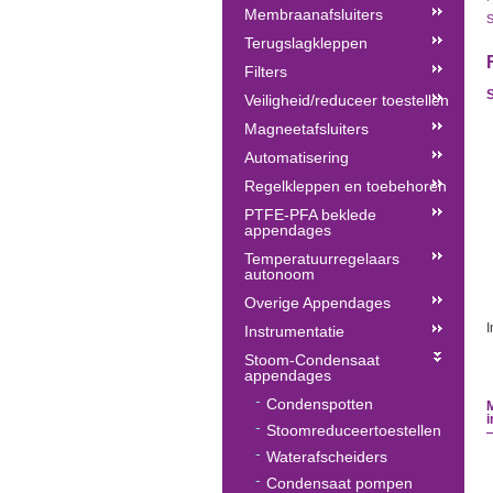
Membraanafsluiters
S
Terugslagkleppen
Filters
S
Veiligheid/reduceer toestellen
Magneetafsluiters
Automatisering
Regelkleppen en toebehoren
PTFE-PFA beklede
appendages
Temperatuurregelaars
autonoom
Overige Appendages
I
Instrumentatie
Stoom-Condensaat
appendages
Condenspotten
M
Stoomreduceertoestellen
Waterafscheiders
Condensaat pompen