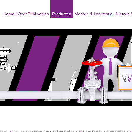
Home
Over Tubi valves
Producten
Merken & Informatie
Nieuws 
Home
»
algemeen-startpagina-overzicht-appendages
»
Stoom-Condensaat appendages