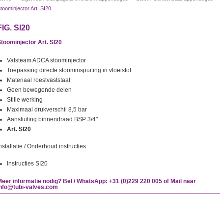
toominjector Art. SI20
FIG. SI20
toominjector Art. SI20
Valsteam ADCA stoominjector
Toepassing directe stoominspuiting in vloeistof
Materiaal roestvaststaal
Geen bewegende delen
Stille werking
Maximaal drukverschil 8,5 bar
Aansluiting binnendraad BSP 3/4"
Art. SI20
nstallatie / Onderhoud instructies
Instructies SI20
eer informatie nodig? Bel / WhatsApp: +31 (0)229 220 005 of Mail naar
info@tubi-valves.com