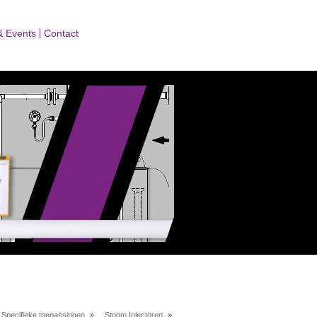
& Events
Contact
»
Specifieke toepassingen
»
... Stoom Injectoren
»