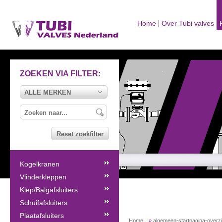
Home
Over Tubi valves
ZOEKEN VIA FILTER:
ALLE MERKEN
Reset zoekfilter
Kogelkranen
Vlinderkleppen
Klep/Balgafsluiters
Schuifafsluiters
Plaatafsluiters
Home
»
algemeen-startpagina-overz