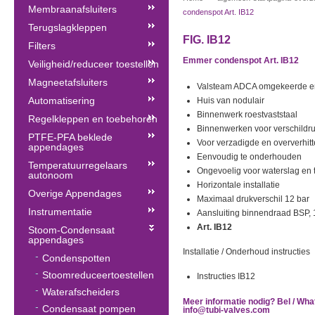
Membraanafsluiters
condenspot Art. IB12
Terugslagkleppen
FIG. IB12
Filters
Emmer condenspot Art. IB12
Veiligheid/reduceer toestellen
Magneetafsluiters
Valsteam ADCA omgekeerde 
Automatisering
Huis van nodulair
Binnenwerk roestvaststaal
Regelkleppen en toebehoren
Binnenwerken voor verschildruk
PTFE-PFA beklede
Voor verzadigde en oververhit
appendages
Eenvoudig te onderhouden
Temperatuurregelaars
Ongevoelig voor waterslag en t
autonoom
Horizontale installatie
Overige Appendages
Maximaal drukverschil 12 bar
Instrumentatie
Aansluiting binnendraad BSP, 1
Art. IB12
Stoom-Condensaat
appendages
Installatie / Onderhoud instructies
Condenspotten
Stoomreduceertoestellen
Instructies IB12
Waterafscheiders
Meer informatie nodig? Bel / Wha
Condensaat pompen
info@tubi-valves.com