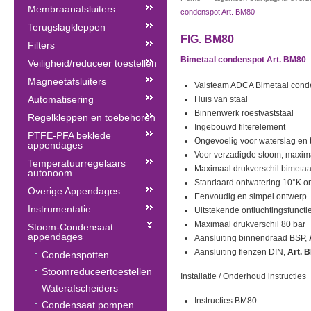
Membraanafsluiters
condenspot Art. BM80
Terugslagkleppen
FIG. BM80
Filters
Bimetaal condenspot Art. BM80
Veiligheid/reduceer toestellen
Magneetafsluiters
Valsteam ADCA Bimetaal cond
Automatisering
Huis van staal
Binnenwerk roestvaststaal
Regelkleppen en toebehoren
Ingebouwd filterelement
PTFE-PFA beklede
Ongevoelig voor waterslag en t
appendages
Voor verzadigde stoom, maxim
Temperatuurregelaars
Maximaal drukverschil bimetaa
autonoom
Standaard ontwatering 10°K on
Overige Appendages
Eenvoudig en simpel ontwerp
Instrumentatie
Uitstekende ontluchtingsfuncti
Maximaal drukverschil 80 bar
Stoom-Condensaat
appendages
Aansluiting binnendraad BSP,
Aansluiting flenzen DIN,
Art. 
Condenspotten
Stoomreduceertoestellen
Installatie / Onderhoud instructies
Waterafscheiders
Instructies BM80
Condensaat pompen