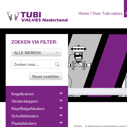
Home
Over Tubi valves
ZOEKEN VIA FILTER:
ALLE MERKEN
Reset zoekfilter
Kogelkranen
Vlinderkleppen
Klep/Balgafsluiters
Schuifafsluiters
Plaatafsluiters
Home
»
algemeen-startpagina-overz