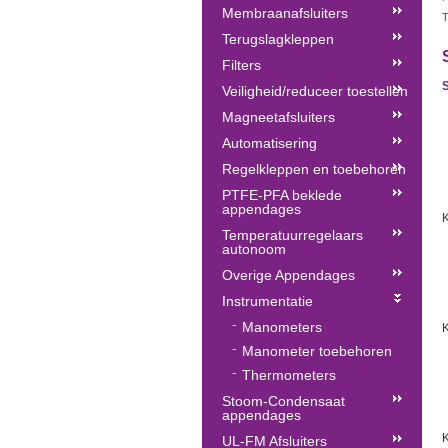
Membraanafsluiters
Terugslagkleppen
Filters
Veiligheid/reduceer toestellen
Magneetafsluiters
Automatisering
Regelkleppen en toebehoren
PTFE-PFA beklede
appendages
K
Temperatuurregelaars
autonoom
Overige Appendages
Instrumentatie
Manometers
Manometer toebehoren
Thermometers
Stoom-Condensaat
appendages
K
UL-FM Afsluiters