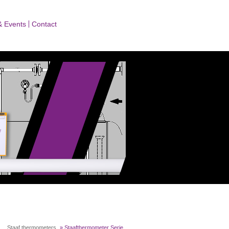
& Events
Contact
»
... Staaf thermometers
»
Staafthermometer Serie