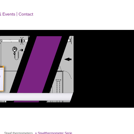
& Events
Contact
»
... Staaf thermometers
»
Staafthermometer Serie