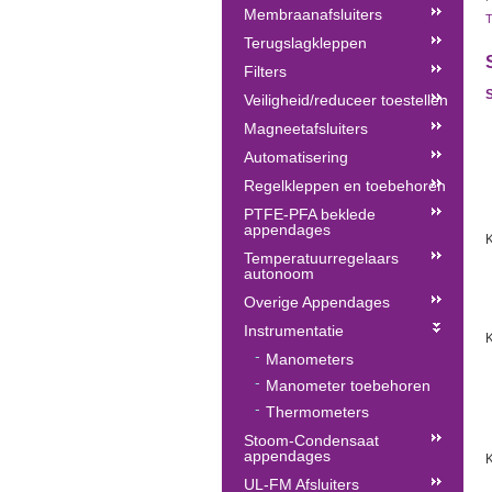
Membraanafsluiters
Terugslagkleppen
Filters
Veiligheid/reduceer toestellen
Magneetafsluiters
Automatisering
Regelkleppen en toebehoren
PTFE-PFA beklede
appendages
K
Temperatuurregelaars
autonoom
Overige Appendages
Instrumentatie
Manometers
Manometer toebehoren
Thermometers
Stoom-Condensaat
appendages
K
UL-FM Afsluiters