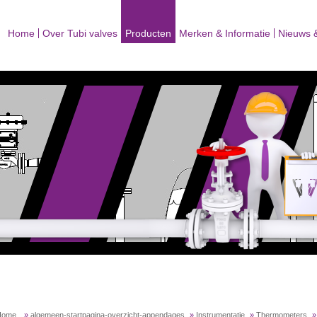
Home
Over Tubi valves
Producten
Merken & Informatie
Nieuws 
Home
»
algemeen-startpagina-overzicht-appendages
»
Instrumentatie
»
Thermometers