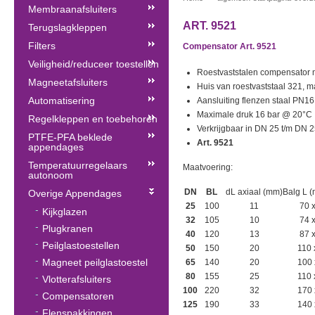
Membraanafsluiters
ART. 9521
Terugslagkleppen
Filters
Compensator Art. 9521
Veiligheid/reduceer toestellen
Roestvaststalen compensator m
Magneetafsluiters
Huis van roestvaststaal 321, 
Automatisering
Aansluiting flenzen staal PN16
Maximale druk 16 bar @ 20°C
Regelkleppen en toebehoren
Verkrijgbaar in DN 25 t/m DN 
PTFE-PFA beklede
Art. 9521
appendages
Temperatuurregelaars
Maatvoering:
autonoom
DN
BL
dL axiaal (mm)
Balg L 
Overige Appendages
25
100
11
70 
Kijkglazen
32
105
10
74 
Plugkranen
40
120
13
87 
Peilglastoestellen
50
150
20
110 
Magneet peilglastoestel
65
140
20
100 
80
155
25
110 
Vlotterafsluiters
100
220
32
170 
Compensatoren
125
190
33
140 
Flenspakkingen