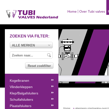
Home
Over Tubi valves
ZOEKEN VIA FILTER:
ALLE MERKEN
Reset zoekfilter
Kogelkranen
Vlinderkleppen
Klep/Balgafsluiters
Schuifafsluiters
Plaatafsluiters
Home
»
algemeen-startpagina-overz