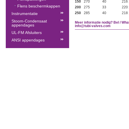
150
270
40
216 
Flens beschermkappen
200
275
33
220 
250
285
40
218 
Instrumentatie
Stoom-Condensaat
Meer informatie nodig? Bel / Wha
appendages
info@tubi-valves.com
UL-FM Afsluiters
ANSI appendages