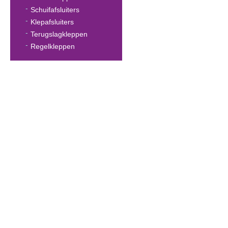
Schuifafsluiters
Klepafsluiters
Terugslagkleppen
Regelkleppen