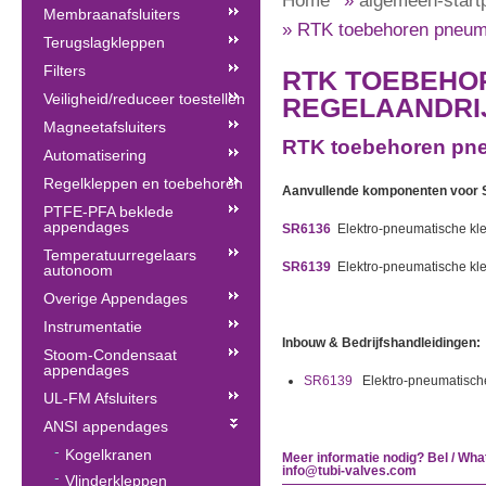
Home
»
algemeen-start
Membraanafsluiters
»
RTK toebehoren pneuma
Terugslagkleppen
Filters
RTK TOEBEHO
Veiligheid/reduceer toestellen
REGELAANDRIJ
Magneetafsluiters
RTK toebehoren pne
Automatisering
Regelkleppen en toebehoren
Aanvullende komponenten voor 
PTFE-PFA beklede
appendages
SR6136
Elektro-pneumatische kle
Temperatuurregelaars
SR6139
Elektro-pneumatische kl
autonoom
Overige Appendages
Instrumentatie
Inbouw & Bedrijfshandleidingen:
Stoom-Condensaat
appendages
SR6139
Elektro-pneumatische
UL-FM Afsluiters
ANSI appendages
Kogelkranen
Meer informatie nodig? Bel / Wha
info@tubi-valves.com
Vlinderkleppen