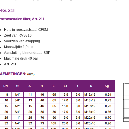
FIG. 21I
oestvastalen filter, Art. 21I
Huis in roestvaststaal CF8M
Zeef van RVS316
Voorzien van aftapplug
Maaswijdte 1,0 mm
Aansluiting binnendraad BSP
Maximale druk 40 bar
Art. 21I