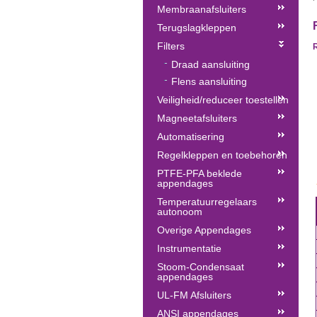
Membraanafsluiters
Terugslagkleppen
Filters
R
Draad aansluiting
Flens aansluiting
Veiligheid/reduceer toestellen
Magneetafsluiters
Automatisering
Regelkleppen en toebehoren
PTFE-PFA beklede
appendages
Temperatuurregelaars
autonoom
Overige Appendages
Instrumentatie
Stoom-Condensaat
appendages
UL-FM Afsluiters
ANSI appendages