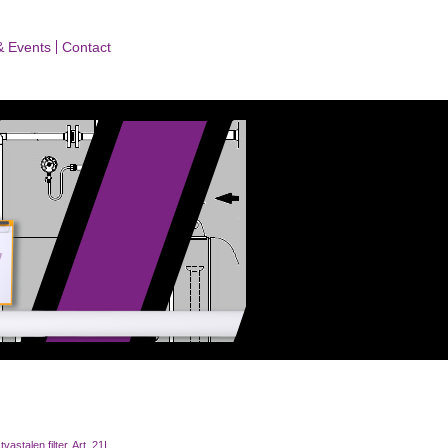
& Events
Contact
vastalen filter, Art. 21I