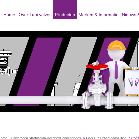
Home
Over Tubi valves
Producten
Merken & Informatie
Nieuws 
Home
»
algemeen-startpagina-overzicht-appendages
»
Filters
»
Draad aansluiting
»
Roest