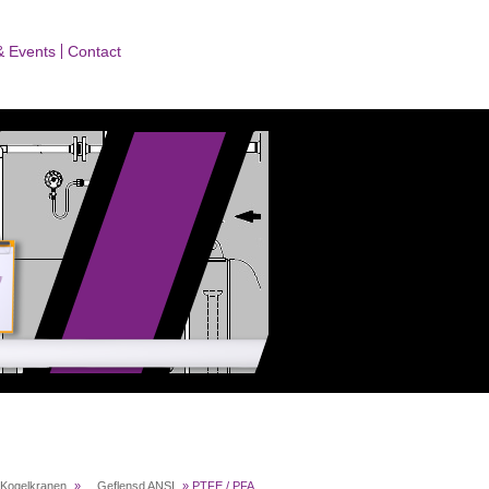
& Events
Contact
Kogelkranen
»
... Geflensd ANSI
»
PTFE / PFA