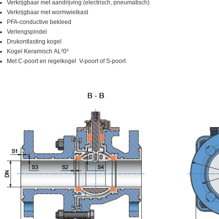
Verkrijgbaar met aandrijving (electrisch, pneumatisch)
Verkrijgbaar met wormwielkast
PFA-conductive bekleed
Verlengspindel
Drukontlasting kogel
Kogel Keramisch AL²0³
Met C-poort en regelkogel V-poort of S-poort