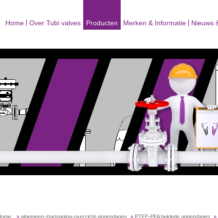
Home
Over Tubi valves
Producten
Merken & Informatie
Nieuws 
Home
»
algemeen-startpagina-overzicht-appendages
»
PTFE-PFA beklede appendages
»