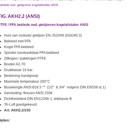
eklede nod. gietijzeren kogelafsluiter ANSI
FIG. AKH2.2 (ANSI)
TFE / PFA beklede nod. gietijzeren kogelafsluiter ANSI
Huis van nodulair gietijzer EN-JS1049 (GGG40.3)
Bekleed met PFA
Kogel PFA bekleed
Spindel roestvaststaal PFA bekleed
Zittingen / pakkingen PTFE
Bouten A2-70
Drukklasse 16 bar
Bediening handgreep
Maximale temperatuur 200°C
Bouwlengte ANSI B16.5 ** (1/2" & 3/4" volgens DIN EN558 rij 1)
Aansluiting: flenzen ANSI 150#
Dichtheidstest DIN EN12266-1, lekklasse B
TA-Luft goedgekeurd
Art. AKH2.2/150
pties: