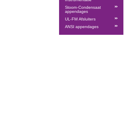
Stoom-Condensaat
appendages
UL-FM Afsluiters
ANSI appendages