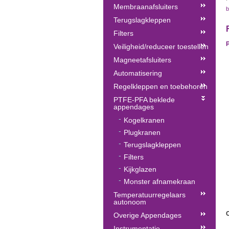
Membraanafsluiters
b
Terugslagkleppen
Filters
P
Veiligheid/reduceer toestellen
Magneetafsluiters
Automatisering
Regelkleppen en toebehoren
PTFE-PFA beklede
appendages
Kogelkranen
Plugkranen
Terugslagkleppen
Filters
Kijkglazen
Monster afnamekraan
Temperatuurregelaars
autonoom
O
Overige Appendages
Instrumentatie