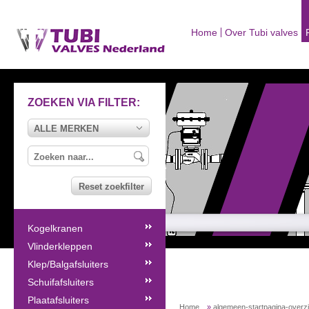
Home
Over Tubi valves
ZOEKEN VIA FILTER:
ALLE MERKEN
Reset zoekfilter
Kogelkranen
Vlinderkleppen
Klep/Balgafsluiters
Schuifafsluiters
Plaatafsluiters
Home
»
algemeen-startpagina-overz