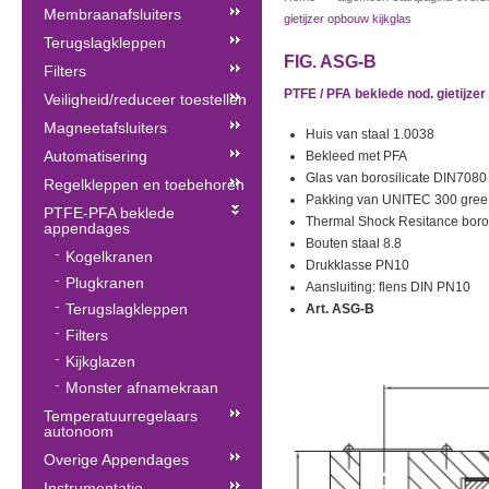
Membraanafsluiters
gietijzer opbouw kijkglas
Terugslagkleppen
FIG. ASG-B
Filters
PTFE / PFA beklede nod. gietijzer
Veiligheid/reduceer toestellen
Magneetafsluiters
Huis van staal 1.0038
Automatisering
Bekleed met PFA
Glas van borosilicate DIN7080
Regelkleppen en toebehoren
Pakking van UNITEC 300 gree 
PTFE-PFA beklede
Thermal Shock Resitance boros
appendages
Bouten staal 8.8
Kogelkranen
Drukklasse PN10
Plugkranen
Aansluiting: flens DIN PN10
Terugslagkleppen
Art. ASG-B
Filters
Kijkglazen
Monster afnamekraan
Temperatuurregelaars
autonoom
Overige Appendages
Instrumentatie