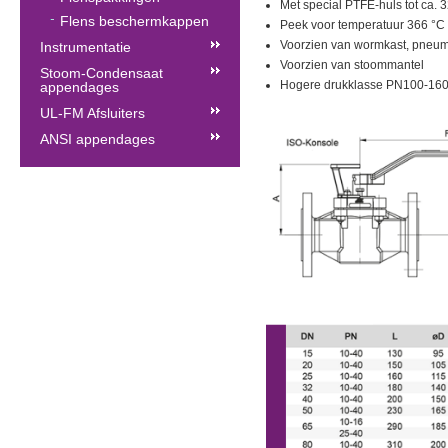
Met special PTFE-huls tot ca. 
Flens beschermkappen
Peek voor temperatuur 366 °C
Voorzien van wormkast, pneuma
Instrumentatie
Voorzien van stoommantel
Stoom-Condensaat
Hogere drukklasse PN100-160
appendages
UL-FM Afsluiters
ANSI appendages