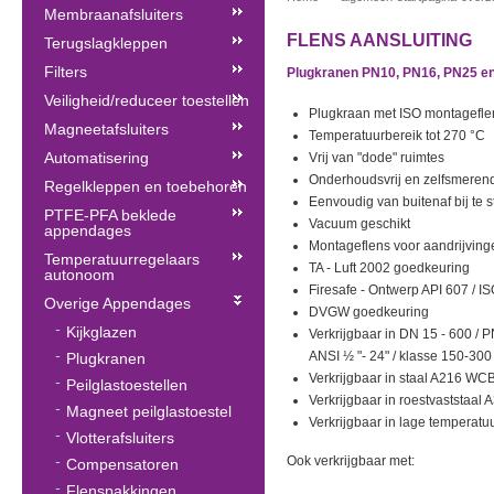
Membraanafsluiters
FLENS AANSLUITING
Terugslagkleppen
Filters
Plugkranen PN10, PN16, PN25 e
Veiligheid/reduceer toestellen
Plugkraan met ISO montagefl
Magneetafsluiters
Temperatuurbereik tot 270 °C
Automatisering
Vrij van "dode" ruimtes
Onderhoudsvrij en zelfsmeren
Regelkleppen en toebehoren
Eenvoudig van buitenaf bij te s
PTFE-PFA beklede
Vacuum geschikt
appendages
Montageflens voor aandrijving
Temperatuurregelaars
TA - Luft 2002 goedkeuring
autonoom
Firesafe - Ontwerp API 607 / I
Overige Appendages
DVGW goedkeuring
Kijkglazen
Verkrijgbaar in
DN 15 - 600 / 
ANSI ½ "- 24" / klasse 150-300
Plugkranen
Verkrijgbaar in staal A216 WC
Peilglastoestellen
Verkrijgbaar in roestvaststaa
Magneet peilglastoestel
Verkrijgbaar in lage temperat
Vlotterafsluiters
Ook verkrijgbaar met:
Compensatoren
Flenspakkingen