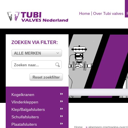
Home
Over Tubi valves
ZOEKEN VIA FILTER:
ALLE MERKEN
Reset zoekfilter
Kogelkranen
Vlinderkleppen
Klep/Balgafsluiters
Schuifafsluiters
Plaatafsluiters
Home
»
algemeen-startpagina-overz