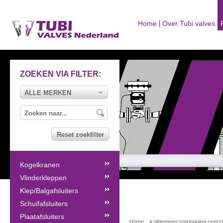
Home
Over Tubi valves
ZOEKEN VIA FILTER:
ALLE MERKEN
Reset zoekfilter
Kogelkranen
Vlinderkleppen
Klep/Balgafsluiters
Schuifafsluiters
Plaatafsluiters
Home
»
algemeen-startpagina-overz