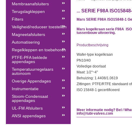
Membraanafsluiters
... SERIE F98A ISO15848
Terugslagkleppen
Filters
Mars SERIE F98A ISO15848-1 Gec
Veiligheid/reduceer toestellen
Mars kogelkraan serie F98A ISO
tussenbouw uitvoering.
Magneetafsluiters
Automatisering
Productbeschrijving
Regelkleppen en toebehoren
Wafer-type kogelkraan
PTFE-PFA beklede
PN10/40
appendages
Volledige doorlaat
Temperatuurregelaars
Maat: 1/2"~4"
autonoom
Behuizing: 1.4408/1.0619
Overige Appendages
Zittingen: PTFE/RTFE standaard o
Instrumentatie
ISO 15848-1 gecertificeerd
Stoom-Condensaat
appendages
UL-FM Afsluiters
Meer informatie nodig? Bel / Wha
info@tubi-valves.com
ANSI appendages