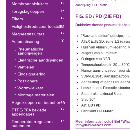
Membraanafsluiters
aandrijving, El-O-Matic
Terugslagkleppen
FIG. ED / PD (ZIE FD)
Filters
Dubbelwerkende pneumatische aa
Veiligheid/reduceer toestellen
Magneetafsluiters
"Rack and pinion" principe, li
Automatisering
ATEX ExII2GD, zone 1/2 (gasse
Huis van Aluminium legering, 
Pneumatische
aandrijvingen
Zuigers van aluminium
O-ringen van NBR
Elektrische aandrijvingen
Temperatuurbereik -20 ... 80°C
Ventielen
Namur aansluitpatroon voor stu
Eindsignalering
VDI/VDE3845 aansluitpatroon t
Positioners
Aansluiting volgens DIN 3337
Wormwielkast
Losse inserts Elomatic, standa
Stuurdruk maximaal 8 bar
Montage materialen
Slag 90°
Regelkleppen en toebehoren
Art. ED / PD
PTFE-PFA beklede
Fabrikant El-O-Matic
appendages
Temperatuurregelaars
Meer informatie nodig? Bel / Wha
info@tubi-valves.com
autonoom