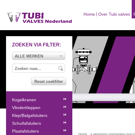
Home
Over Tubi valves
ZOEKEN VIA FILTER:
ALLE MERKEN
Reset zoekfilter
Kogelkranen
Vlinderkleppen
Klep/Balgafsluiters
Schuifafsluiters
Plaatafsluiters
Home
»
algemeen-startpagina-overz