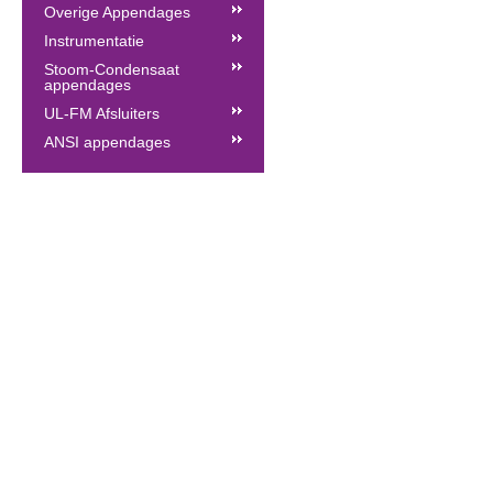
Overige Appendages
Instrumentatie
Stoom-Condensaat
appendages
UL-FM Afsluiters
ANSI appendages