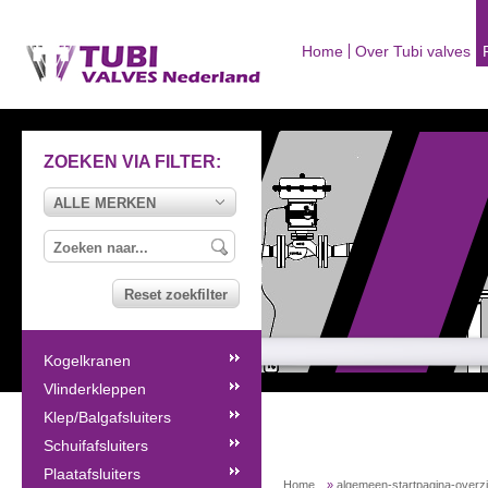
Home
Over Tubi valves
ZOEKEN VIA FILTER:
ALLE MERKEN
Reset zoekfilter
Kogelkranen
Vlinderkleppen
Klep/Balgafsluiters
Schuifafsluiters
Plaatafsluiters
Home
»
algemeen-startpagina-overz