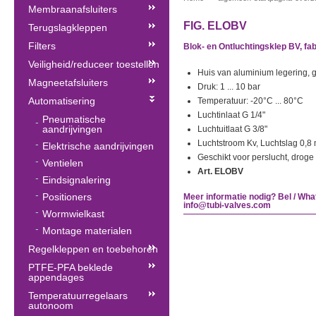
Membraanafsluiters
FIG. ELOBV
Terugslagkleppen
Filters
Blok- en Ontluchtingsklep BV, fab
Veiligheid/reduceer toestellen
Huis van aluminium legering,
Magneetafsluiters
Druk: 1 ... 10 bar
Automatisering
Temperatuur: -20°C ... 80°C
Luchtinlaat G 1/4"
Pneumatische
aandrijvingen
Luchtuitlaat G 3/8"
Luchtstroom Kv, Luchtslag 0,8 
Elektrische aandrijvingen
Geschikt voor perslucht, drog
Ventielen
Art. ELOBV
Eindsignalering
Positioners
Meer informatie nodig? Bel / Wha
info@tubi-valves.com
Wormwielkast
Montage materialen
Regelkleppen en toebehoren
PTFE-PFA beklede
appendages
Temperatuurregelaars
autonoom