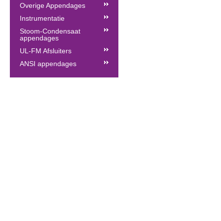
Overige Appendages
Instrumentatie
Stoom-Condensaat
appendages
UL-FM Afsluiters
ANSI appendages