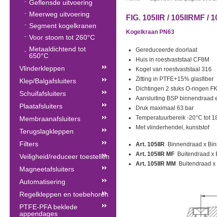
Geflensde uitvoering
Meerweg uitvoering
FIG. 105IIR / 105IIRMF / 
Segment kogelkranen
Kogelkraan PN63
Voor stoom tot 260°C
Metaaldichtend tot
Gereduceerde doorlaat
650°C
Huis in roestvaststaal CF8M
Vlinderkleppen
Kogel van roestvaststaal 316
Zitting in PTFE+15% glasfiber
Klep/Balgafsluiters
Dichtingen 2 stuks O-ringen F
Schuifafsluiters
Aansluiting BSP binnendraad e
Plaatafsluiters
Druk maximaal 63 bar
Temperatuurbereik -20°C tot 
Membraanafsluiters
Met vlinderhendel, kunststof
Terugslagkleppen
Filters
Art. 105IIR
Binnendraad x Bi
Art. 105IIR MF
Buitendraad x
Veiligheid/reduceer toestellen
Art. 105IIR MM
Buitendraad x
Magneetafsluiters
Automatisering
Regelkleppen en toebehoren
PTFE-PFA beklede
appendages