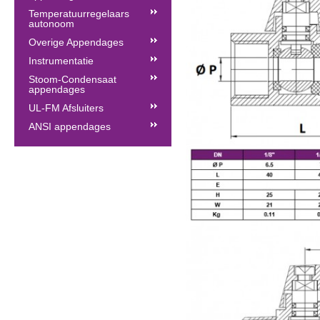
Temperatuurregelaars
autonoom
Overige Appendages
Instrumentatie
Stoom-Condensaat
appendages
UL-FM Afsluiters
ANSI appendages