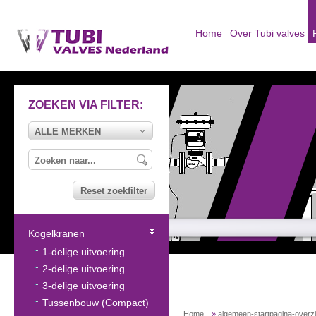
Home
Over Tubi valves
ZOEKEN VIA FILTER:
ALLE MERKEN
Reset zoekfilter
Kogelkranen
1-delige uitvoering
2-delige uitvoering
3-delige uitvoering
Tussenbouw (Compact)
Home
»
algemeen-startpagina-overz