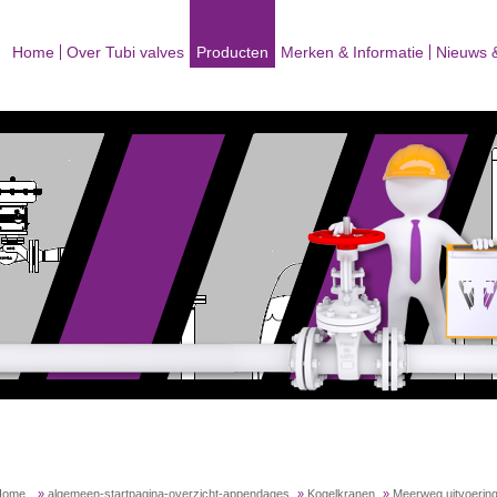
Home
Over Tubi valves
Producten
Merken & Informatie
Nieuws 
Home
»
algemeen-startpagina-overzicht-appendages
»
Kogelkranen
»
Meerweg uitvoerin