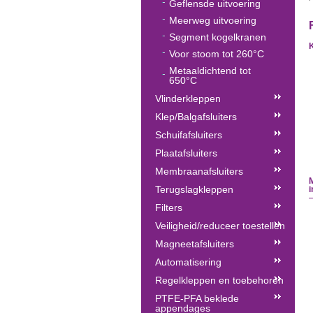
Geflensde uitvoering
Meerweg uitvoering
Segment kogelkranen
Voor stoom tot 260°C
Metaaldichtend tot
650°C
Vlinderkleppen
Klep/Balgafsluiters
Schuifafsluiters
Plaatafsluiters
Membraanafsluiters
M
Terugslagkleppen
Filters
Veiligheid/reduceer toestellen
Magneetafsluiters
Automatisering
Regelkleppen en toebehoren
PTFE-PFA beklede
appendages