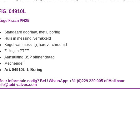
FIG. 04910L
Kogelkraan PN25
Standaard doorlaat, met L boring
Huis in messing, vernikkeld
Kogel van messing, hardverchroomd
Zitting in PTFE
Aansluiting BSP binnendraad
Met hendel
Art. 04910L L-Boring
eer informatie nodig? Bel / WhatsApp: +31 (0)229 220 005 of Mail naar
info@tubi-valves.com