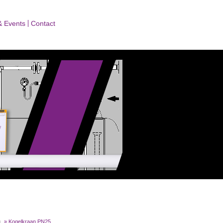
& Events
Contact
g
»
Kogelkraan PN25