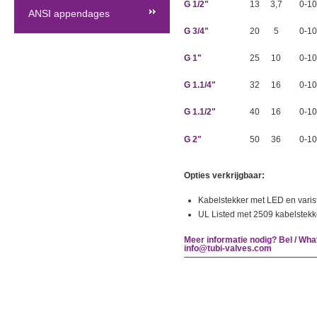
G 1/2"
13
3,7
0-10
ANSI appendages
G 3/4"
20
5
0-10
G 1"
25
10
0-10
G 1.1/4"
32
16
0-10
G 1.1/2"
40
16
0-10
G 2"
50
36
0-10
Opties verkrijgbaar:
Kabelstekker met LED en varis
UL Listed met 2509 kabelstekk
Meer informatie nodig? Bel / Wha
info@tubi-valves.com