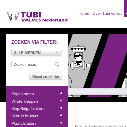
Home
Over Tubi valves
ZOEKEN VIA FILTER:
ALLE MERKEN
Reset zoekfilter
Kogelkranen
Vlinderkleppen
Klep/Balgafsluiters
Schuifafsluiters
Plaatafsluiters
Home
»
algemeen-startpagina-overz