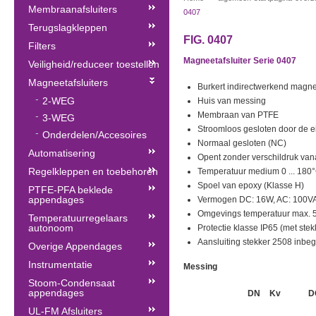
Membraanafsluiters
0407
Terugslagkleppen
FIG. 0407
Filters
Magneetafsluiter Serie 0407
Veiligheid/reduceer toestellen
Magneetafsluiters
Burkert indirectwerkend magnee
2-WEG
Huis van messing
Membraan van PTFE
3-WEG
Stroomloos gesloten door de e
Onderdelen/Accesoires
Normaal gesloten (NC)
Automatisering
Opent zonder verschildruk vana
Regelkleppen en toebehoren
Temperatuur medium 0 ... 180
Spoel van epoxy (Klasse H)
PTFE-PFA beklede
appendages
Vermogen DC: 16W, AC: 100VA 
Omgevings temperatuur max. 
Temperatuurregelaars
autonoom
Protectie klasse IP65 (met stek
Aansluiting stekker 2508 inbe
Overige Appendages
Instrumentatie
Messing
Stoom-Condensaat
appendages
DN
Kv
D
UL-FM Afsluiters