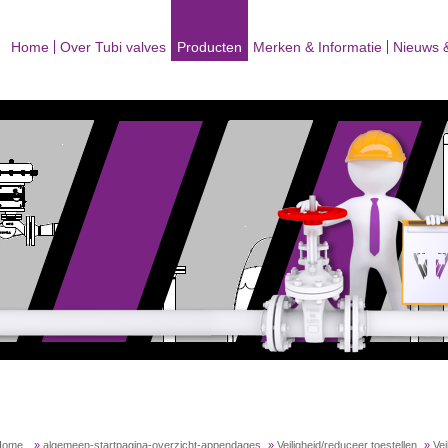
Home
Over Tubi valves
Producten
Merken & Informatie
Nieuws 
Home
»
algemeen-startpagina-overzicht-appendages
»
Veiligheid/reduceer toestellen
»
Vei