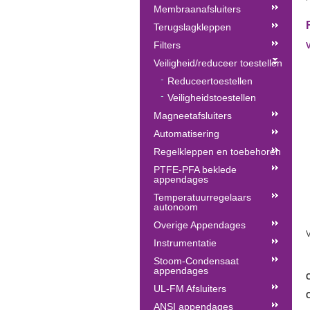
Membraanafsluiters
Terugslagkleppen
Filters
V
Veiligheid/reduceer toestellen
Reduceertoestellen
Veiligheidstoestellen
Magneetafsluiters
Automatisering
Regelkleppen en toebehoren
PTFE-PFA beklede
appendages
Temperatuurregelaars
autonoom
Overige Appendages
V
Instrumentatie
Stoom-Condensaat
appendages
UL-FM Afsluiters
ANSI appendages