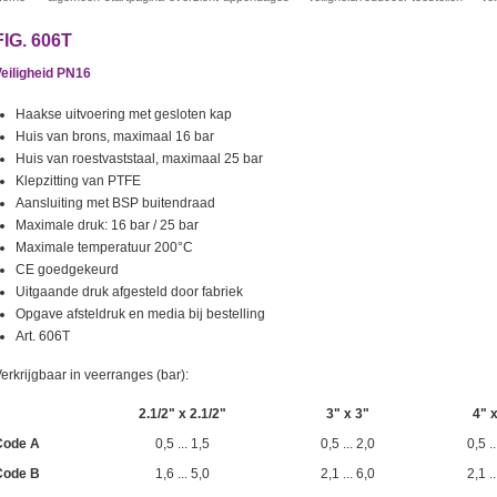
FIG. 606T
eiligheid PN16
Haakse uitvoering met gesloten kap
Huis van brons, maximaal 16 bar
Huis van roestvaststaal, maximaal 25 bar
Klepzitting van PTFE
Aansluiting met BSP buitendraad
Maximale druk: 16 bar / 25 bar
Maximale temperatuur 200°C
CE goedgekeurd
Uitgaande druk
afgesteld door fabriek
Opgave afsteldruk en media bij bestelling
Art. 606T
erkrijgbaar in veerranges (bar):
2.1/2" x 2.1/2"
3" x 3"
4" 
Code A
0,5 ... 1,5
0,5 ... 2,0
0,5 ..
Code B
1,6 ... 5,0
2,1 ... 6,0
2,1 ..