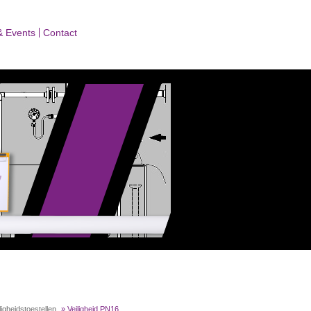
& Events
Contact
ligheidstoestellen
»
Veiligheid PN16