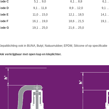
Code C
5,1 ... 9,0
6,1 ... 8,8
6,1 ..
Code D
9,1 ... 11,8
8,9 ... 12,0
9,1 ..
Code E
11,0 ... 15,0
12,1 ... 18,5
14,1 ..
Code F
16,1 ... 19,0
18,6 ... 21,5
19,1 ..
Code G
19,1 ... 25,0
21,6 ... 25,0
lepafdichting ook in BUNA, Butyl, Natuurrubber, EPDM, Silicone of op specificatie
ok verkrijgbaar met open kap en kleplichter.