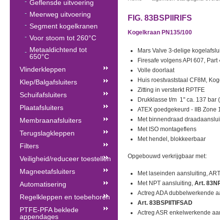
Geflensde uitvoering
Meerweg uitvoering
FIG. 83BSPIIRIFS
Segment kogelkranen
Kogelkraan PN135/100
Voor stoom tot 260°C
Metaaldichtend tot
Mars Valve 3-delige kogelafslui
650°C
Firesafe volgens API 607, Part 
Vlinderkleppen
Volle doorlaat
Huis roestvaststaal CF8M, Koge
Klep/Balgafsluiters
Zitting in versterkt RPTFE
Schuifafsluiters
Drukklasse t/m 1" ca. 137 bar (
Plaatafsluiters
ATEX goedgekeurd - IIB Zone 
Met binnendraad draadaanslui
Membraanafsluiters
Met ISO montageflens
Terugslagkleppen
Met hendel, blokkeerbaar
Filters
Opgebouwd verkrijgbaar met:
Veiligheid/reduceer toestellen
Magneetafsluiters
Met laseinden aansluiting, AR
Met NPT aansluiting,
Art. 83N
Automatisering
Actreg ADA dubbelwerkende aa
Regelkleppen en toebehoren
Art. 83BSPIITIFSAD
361BAII
PTFE-PFA beklede
Actreg ASR enkelwerkende aan
appendages