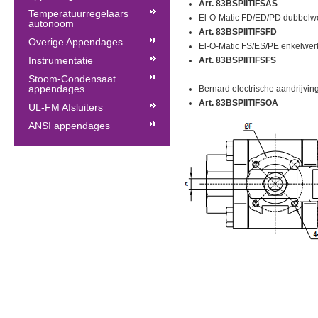
Art. 83BSPIITIFSAS
361BAIIT
Temperatuurregelaars
El-O-Matic FD/ED/PD dubbelwe
autonoom
Art. 83BSPIITIFSFD
361BAIIT
Overige Appendages
El-O-Matic FS/ES/PE enkelwer
Instrumentatie
Art. 83BSPIITIFSFS
361BAIIT
361BAIITIFSEL
Stoom-Condensaat
appendages
Bernard electrische aandrijving
Art. 83BSPIITIFSOA
UL-FM Afsluiters
ANSI appendages