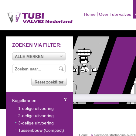
Home
Over Tubi valves
ZOEKEN VIA FILTER:
ALLE MERKEN
Reset zoekfilter
Kogelkranen
1-delige uitvoering
2-delige uitvoering
3-delige uitvoering
Tussenbouw (Compact)
Home
»
algemeen-startpagina-overz