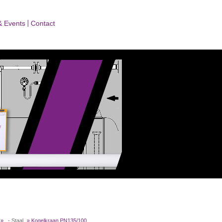
& Events
Contact
»
. - Staal
»
Kogelkraan PN135/100