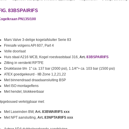
FIG. 83BSPAIRIFS
Kogelkraan PN135/100
Mars Valve 3-delige kogelafsluiter Serie 83
Firesafe volgens API 607, Part 4
Volle doorlaat
Huis staal A216 WCB, Kogel roestvaststaal 316,
Art.
83BSPAIRIFS
Zitting in versterkt RPTFE
Drukklasse t/m 1" ca. 137 bar (2000 psi), 1.1/4"> ca. 103 bar (1500 psi)
ATEX goedgekeurd - IIB Zone 1,2,21,22
Met binnendraad draadaansluiting BSP
Met ISO montageflens
Met hendel, blokkeerbaar
pgebouwd verkrijgbaar met:
Met Laseinden BW,
Art. 83BWAIRIFS xxx
3
Met NPT aansluiting,
Art. 83NPTAIRIFS xxx
364BAIITIFS 361BAIITIFS
362BAIITIFS