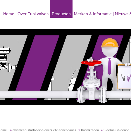
Home
Over Tubi valves
Producten
Merken & Informatie
Nieuws 
Home
»
algemeen-startpagina-overzicht-appendages
»
Kogelkranen
»
3-delige uitvoering