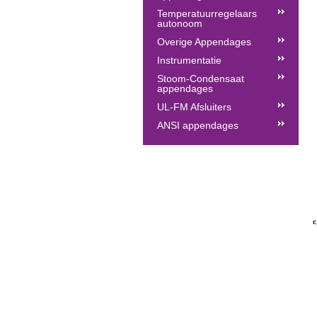
Temperatuurregelaars
autonoom
Overige Appendages
Instrumentatie
Stoom-Condensaat
appendages
UL-FM Afsluiters
ANSI appendages