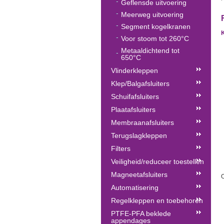
Geflensde uitvoering
Meerweg uitvoering
Segment kogelkranen
Voor stoom tot 260°C
Metaaldichtend tot
650°C
Vlinderkleppen
Klep/Balgafsluiters
Schuifafsluiters
Plaatafsluiters
Membraanafsluiters
Terugslagkleppen
Filters
Veiligheid/reduceer toestellen
Magneetafsluiters
O
Automatisering
Regelkleppen en toebehoren
PTFE-PFA beklede
appendages