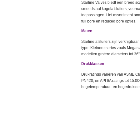
Starline Valves biedt een breed s
smeedstaal kogelafsluiters, voornam
toepassingen. Het assortiment om
full bore en reduced bore opties.
Maten
Starline afsluiters zijn verkrijgba
type. Kleinere series zoals Megastar
modellen grotere diameters tot 36
Drukklassen
Drukratings variëren van ASME Clas
PN420, en API 6A ratings tot 15.00
hogetemperatuur- en hogedruktoep