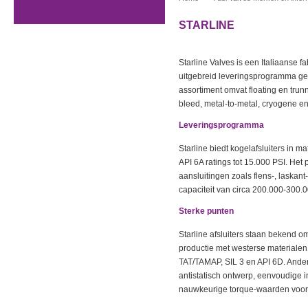
STARLINE
Starline Valves is een Italiaanse 
uitgebreid leveringsprogramma ger
assortiment omvat floating en tru
bleed, metal-to-metal, cryogene e
Leveringsprogramma
Starline biedt kogelafsluiters in m
API 6A ratings tot 15.000 PSI. He
aansluitingen zoals flens-, laskan
capaciteit van circa 200.000-300.0
Sterke punten
Starline afsluiters staan bekend om
productie met westerse materialen,
TAT/TAMAP, SIL 3 en API 6D. Ander
antistatisch ontwerp, eenvoudige i
nauwkeurige torque-waarden voor