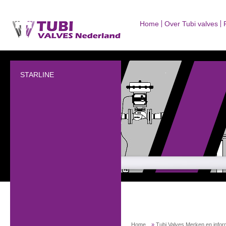
Home
Over Tubi valves
STARLINE
Home
»
Tubi Valves Merken en infor