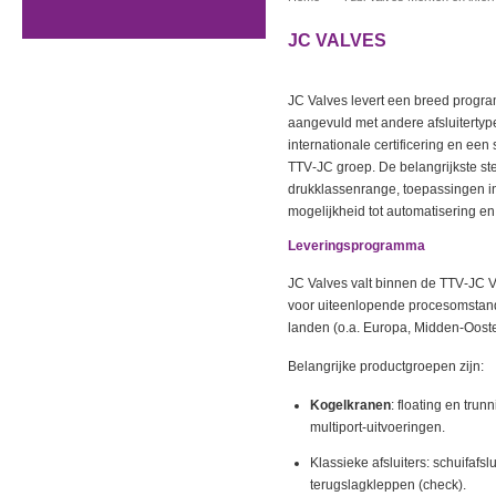
JC VALVES
JC Valves levert een breed program
aangevuld met andere afsluitertype
internationale certificering en een
TTV‑JC groep. De belangrijkste ste
drukklassenrange, toepassingen in 
mogelijkheid tot automatisering en
Leveringsprogramma
JC Valves valt binnen de TTV‑JC Val
voor uiteenlopende procesomstand
landen (o.a. Europa, Midden‑Ooste
Belangrijke productgroepen zijn:
Kogelkranen
: floating en trun
multiport‑uitvoeringen.
Klassieke afsluiters: schuifafsl
terugslagkleppen (check).