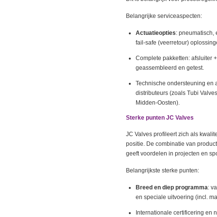
Belangrijke serviceaspecten:
Actuatieopties
: pneumatisch, e
fail‑safe (veerretour) oplossing
Complete pakketten: afsluiter +
geassembleerd en getest.
Technische ondersteuning en af
distributeurs (zoals Tubi Valv
Midden‑Oosten).
Sterke punten JC Valves
JC Valves profileert zich als kwali
positie. De combinatie van product
geeft voordelen in projecten en s
Belangrijkste sterke punten:
Breed en diep programma
: v
en speciale uitvoering (incl. m
Internationale certificering en