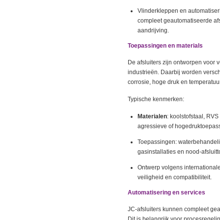
Vlinderkleppen en automatiser
compleet geautomatiseerde afs
aandrijving.
Toepassingen en materials
De afsluiters zijn ontworpen voor
industrieën. Daarbij worden versc
corrosie, hoge druk en temperatuu
Typische kenmerken:
Materialen
: koolstofstaal, RV
agressieve of hogedruktoepas
Toepassingen: waterbehandelin
gasinstallaties en nood‑afslui
Ontwerp volgens international
veiligheid en compatibiliteit.
Automatisering en services
JC‑afsluiters kunnen compleet ge
Dit is belangrijk voor procesregeli