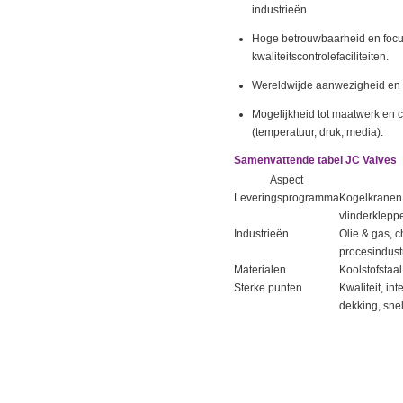
industrieën.
Hoge betrouwbaarheid en focus 
kwaliteitscontrolefaciliteiten.
Wereldwijde aanwezigheid en v
Mogelijkheid tot maatwerk en c
(temperatuur, druk, media).
Samenvattende tabel JC Valves
Aspect
Leveringsprogramma
Kogelkranen (
vlinderklepp
Industrieën
Olie & gas, 
procesindustr
Materialen
Koolstofstaal
Sterke punten
Kwaliteit, i
dekking, sne