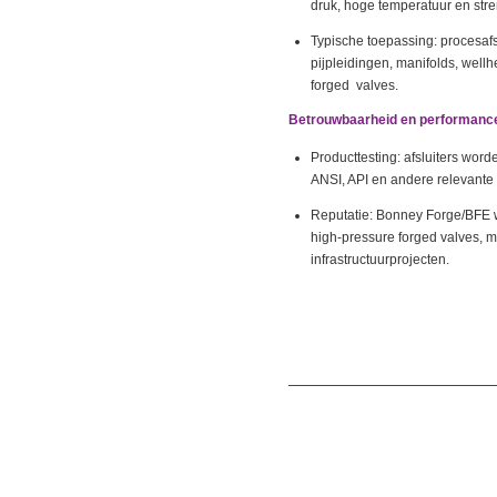
druk, hoge temperatuur en str
Typische toepassing: procesafsl
pijpleidingen, manifolds, wellh
forged valves.
Betrouwbaarheid en performanc
Producttesting: afsluiters wo
ANSI, API en andere relevante c
Reputatie: Bonney Forge/BFE w
high‑pressure forged valves, m
infrastructuurprojecten.