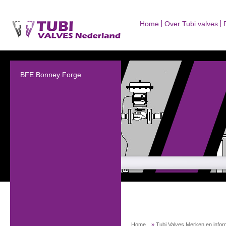
Home
Over Tubi valves
BFE Bonney Forge
Home
»
Tubi Valves Merken en infor