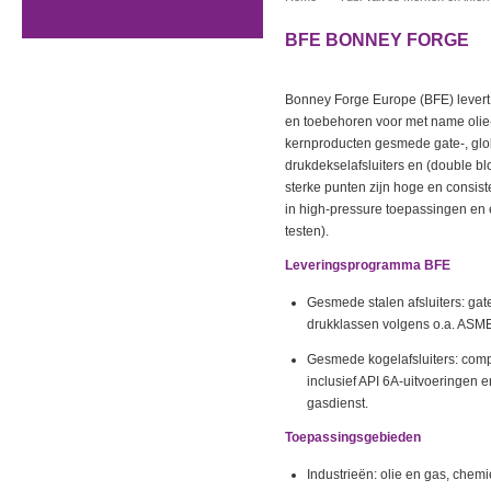
BFE BONNEY FORGE
Bonney Forge Europe (BFE) levert
en toebehoren voor met name olie-
kernproducten gesmede gate-, glob
drukdekselafsluiters en (double bl
sterke punten zijn hoge en consiste
in high‑pressure toepassingen en 
testen).
Leveringsprogramma BFE
Gesmede stalen afsluiters: gat
drukklassen volgens o.a. ASME
Gesmede kogelafsluiters: compl
inclusief API 6A-uitvoeringen e
gasdienst.
Toepassingsgebieden
Industrieën: olie en gas, chem