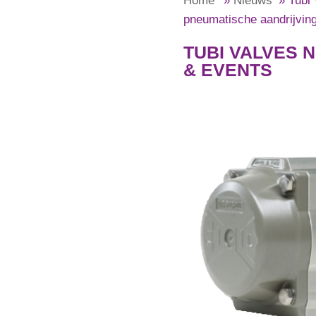
Home
»
Nieuws
»
Tubi 
pneumatische aandrijvin
TUBI VALVES 
& EVENTS