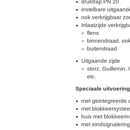
druktrap PN 20
instelbare uitgaande
ook verkrijgbaar zo
Inlaatzijde verkrijg
flens
binnendraad, ook
buitendraad
Uitgaande zijde
storz, Guillemin
etc.
Speciaale uitvoerin
met geintegreerde
met blokkeersyste
huis met blokkeeri
met eindsignalering